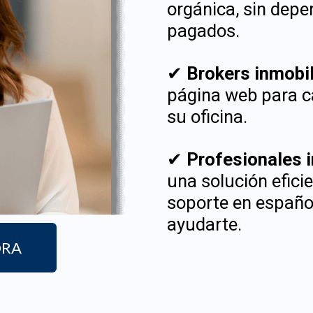
orgánica, sin depe
pagados.
✔
Brokers inmobi
página web para ca
su oficina.
✔
Profesionales 
una solución eficie
soporte en español
ayudarte.
ORA