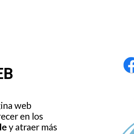
EB
gina web
recer en los
le
y atraer más