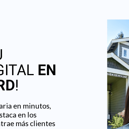
U
GITAL
EN
RD
!
aria en minutos,
staca en los
trae más clientes