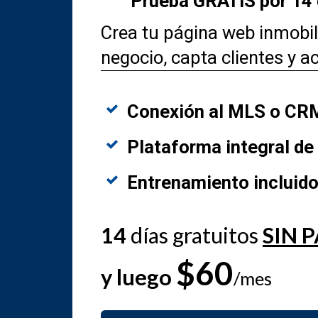
Prueba GRATIS por 14 d
Crea tu página web inmobi
negocio, capta clientes y a
Conexión al MLS o CRM
Plataforma integral de
Entrenamiento incluido
14
días gratuitos
SIN 
$60
y luego
/mes